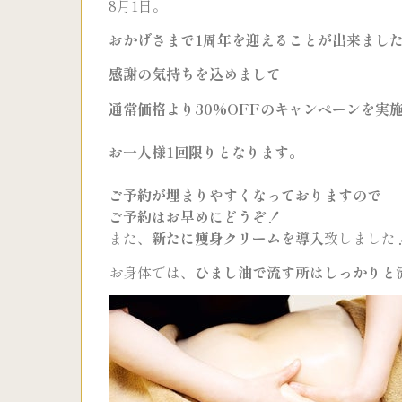
8月1日。
おかげさまで1周年を迎えることが出来まし
感謝の気持ちを込めまして
通常価格より30%OFFの
キャンペーンを実
お一人様1回限りとなります。
ご予約が埋まりやすくなっておりますので
ご予約はお早めにどうぞ！
また、
新たに痩身クリームを導入
致しました
お身体では、
ひまし油で流す所はしっかりと